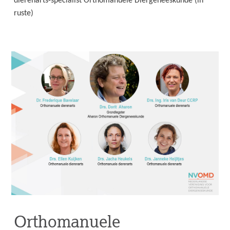
dierenarts-specialist Orthomanuele Diergeneeskunde (in
ruste)
Orthomanuele