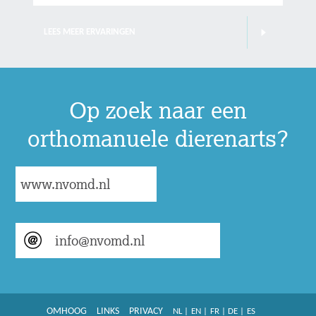
LEES MEER ERVARINGEN
Op zoek naar een
orthomanuele dierenarts?
www.nvomd.nl
info@nvomd.nl
OMHOOG
LINKS
PRIVACY
NL
|
EN
|
FR
|
DE
|
ES