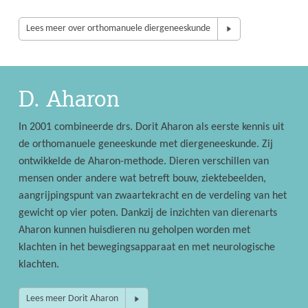
Lees meer over orthomanuele diergeneeskunde
D. Aharon
In 2001 combineerde drs. Dorit Aharon als eerste kennis uit
de orthomanuele geneeskunde met diergeneeskunde. Zij
ontwikkelde de Aharon-methode. Dieren verschillen van
mensen onder andere wat betreft bouw, ziektebeelden,
aangrijpingspunt van zwaartekracht en de verdeling van het
gewicht op vier poten. Dankzij de inzichten van dierenarts
Aharon kunnen huisdieren nu geholpen worden met
klachten in het bewegingsapparaat en met neurologische
klachten.
Lees meer Dorit Aharon